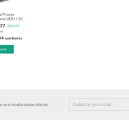
la Provas
ores UERJ + 10
017‑2026 PB
,77
-
32
%
OFF
abarito Oficial
00
04
com
Boleto
e-se e receba nossas ofertas.