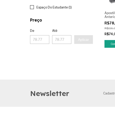
Espaço Do Estudante (1)
Aposti
Anteri
Preço
Anos 2
R$78
KIT + G
R$116,
De
Até
R$74,
Aplicar
Newsletter
Cadastr